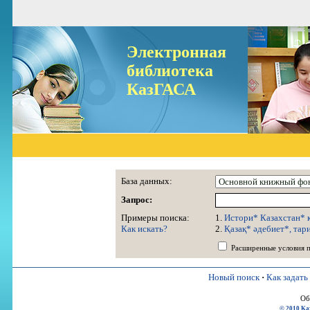
Электронная
библиотека
КазГАСА
База данных:
Запрос:
Примеры поиска:
1.
Истори* Казахстан* 
Как искать?
2.
Қазақ* әдебиет*, тар
Расширенные условия 
Новый поиск
·
Как задать
Об
© 2010 Ka